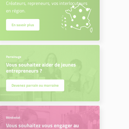
Créateurs, repreneurs, vos interlocuteurs
en région.
En savoir plus
Parrainage
Vous souhaitez aider de jeunes
entrepreneurs ?
Devenez parrain ou marraine
Bénévolat
Vous souhaitez vous engager au