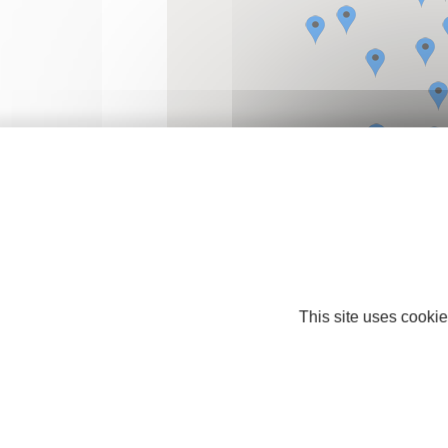
Pictogramme
bleu
: activité de financem
entrepreneurs, quel que soit leur domain
This site uses cookie
Pictogramme
vert
: activité de finance
entrepreneurs dans le domaine de l'innov