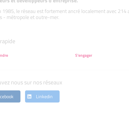
eurs et développeurs d’entreprise.
 1985, le réseau est fortement ancré localement avec 214 ass
s - métropole et outre-mer.
rapide
endre
S'engager
uvez nous sur nos réseaux
cebook
Linkedin