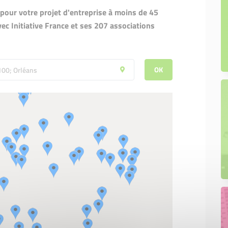
our votre projet d'entreprise à moins de 45
ec Initiative France et ses 207 associations
OK